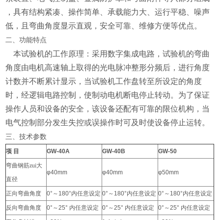
，具有结构紧凑、操作简单、承载能力大、运行平稳、噪声
低，且弯曲角度显示直观，安全可靠、维修方便等优点。
二、功能特点
本试验机的工作原理：采用数字集成电路，试验机的弯曲
角度由电机高速轴上取得的光电脉冲整形分频后，进行角度
计数并不断累计显示，当试验机工作盘转至所设定的角度
时，经逻辑电路控制，使制动电机断电停止转动。为了保证
操作人员和设备的安全，该设备还配有可靠的限位机构，当
电气控制部分发生失控或误操作时可及时使设备停止运转。
三、技术参数
项
目
GW-40A
GW-40B
GW-50
弯曲钢筋zui大
φ40mm
φ40mm
φ50mm
直径
正向弯曲角度
0°
～
180°
内任意设定
0°
～
180°
内任意设定
0°
～
180°
内任意设定
反向弯曲角度
0°
～
25°
内任意设定
0°
～
25°
内任意设定
0°
～
25°
内任意设定