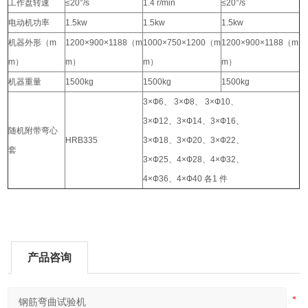
工作盘转速
≤20°/s
1.4 r/min
≤20°/s
电动机功率
1.5kw
1.5kw
1.5kw
机器外形（
m
1200×900×1188
（
m
1000×750×1200
（
m
1200×900×1188
（
m
m
）
m
）
m
）
m
）
机器重量
1500kg
1500kg
1500kg
3×Ф6
、
3×Ф8
、
3×Ф10
、
3×Ф12
、
3×Ф14
、
3×Ф16
、
随机附带弯心
HRB335
3×Ф18
、
3×Ф20
、
3×Ф22
、
套
3×Ф25
、
4×Ф28
、
4×Ф32
、
4×Ф36
、
4×Ф40
各
1
件
产品咨询