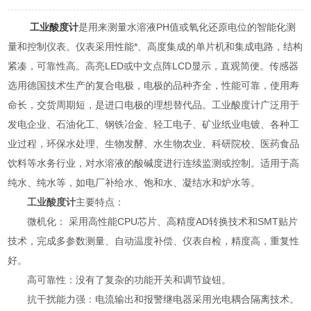
工业酸度计
是用来测量水溶液PH值或氧化还原电位的智能化测
量和控制仪表。仪表采用性能*、高度集成的单片机和集成电路，结构
紧凑，可靠性高。高亮LED或中文点阵LCD显示，直观简便。传感器
选用德国技术生产的复合电极，电极的品种齐全，性能可靠，使用寿
命长，交货周期短，是进口电极的理想替代品。工业酸度计广泛用于
发电企业、石油化工、钢铁冶金、轻工电子、矿业纸业电镀、各种工
业过程，环保水处理、生物发酵、水生物农业、科研院校、医药食品
饮料等水务行业，对水溶液的酸碱度进行连续监测或控制。适用于高
纯水、纯水等，如电厂补给水、饱和水、凝结水和炉水等。
工业酸度计
主要特点：
微机化： 采用高性能CPU芯片、高精度AD转换技术和SMT贴片
技术，完成多参数测量、自动温度补偿、仪表自检，精度高，重复性
好。
高可靠性：没有了复杂的功能开关和调节旋钮。
抗干扰能力强：电流输出和报警继电器采用光电耦合隔离技术。