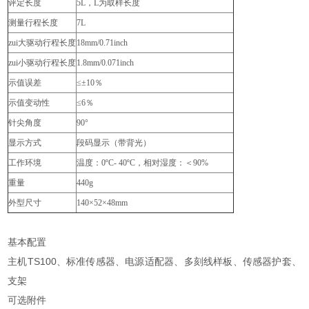
评定长度
5L
，L为取样长度
测量行程长度
7L
zui大驱动行程长度
18mm
/0.71inch
zui小驱动行程长度
1.8mm
/0.071inch
示值误差
≤±10
％
示值变动性
≤6
％
针尖角度
90°
显示方式
段码显示（带背光）
工作环境
温度：0ºC- 40ºC，相对湿度：＜90%
重量
440g
外型尺寸
140×52×48mm
基本配置
主机TS100、标准传感器、电源适配器、多刻线样板、传感器护套、
支架
可选附件