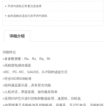
手持均质机日常要注意保养
如何选购合适自己的手持均质机
详细介绍
功能特点
○多参数测量：Ra、Rz、Rq、Rt
○高精度电感传感器
○RC、PC- RC、GAUSS、D-P四种滤波方式
○符合ISO和GB标准
○段码液晶显示器，具有背光功能
○人机对话，界面直观、操作极其简单
○采用DSP芯片进行控制和数据处理，速度快，功耗低
○内置锂离子充电电池及控制电路，容量高、无记忆效应，充电时间