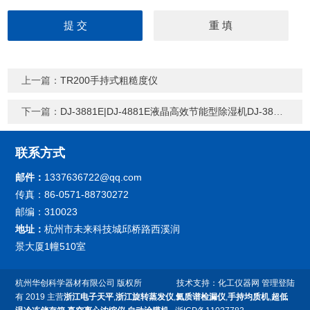
上一篇：
TR200手持式粗糙度仪
下一篇：
DJ-3881E|DJ-4881E液晶高效节能型除湿机DJ-3881E|DJ-4881E
联系方式
邮件：
1337636722@qq.com
传真：86-0571-88730272
邮编：310023
地址：
杭州市未来科技城邱桥路西溪润
景大厦1幢510室
杭州华创科学器材有限公司
版权所
技术支持：
化工仪器网
管理登陆
有 2019 主营
浙江电子天平
,
浙江旋转蒸发仪
,
氦质谱检漏仪
,
手持均质机
,
超低