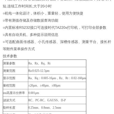
短,连续工作时间长,大于20小时
○机电一体化设计，体积小，重量轻，使用方便快捷
○带有测值存储及存储数据查询功能
○内置标准RS232接口可连接时代TA220s打印机，可打印全部参数
○具有自动关机、多种提示说明信息
○可选配曲面传感器、小孔传感器、深槽传感器、测量平台、接长杆
等附件菜单操作方式
技术参数
测量参数
Ra
、Rz、Rq、Rt
测量范围
Ra:0.025-12.5μm
显示范围
Ra
、Rq：0.005-16μm，Rz、Rt：0.02-160μm
量程范围
±20μm
、±40μm、±80μm
zui高显示分辨率
0.001μm
滤波方式
RC
、PC-RC、GAUSS、D-P
取样长度
0.25mm
、0.8mm、2.5mm