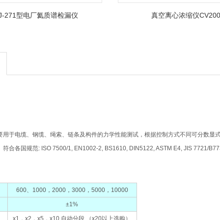
FJ-271型电厂氦质谱检漏仪
真空离心浓缩仪CV20
用于电缆、钢缆、绳索、链条及构件的力学性能测试，根据控制方式不同可分数显式、
: ISO 7500/1, EN1002-2, BS1610, DIN5122, ASTM E4, JIS 7721/B7733,
）
600、1000，2000，3000，5000，10000
±1%
x1，x2，x5，x10 自动分段 （x20以上选购）