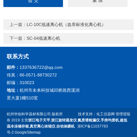
上一篇：
LC-10C低速离心机（血库标准化离心机）
下一篇：
SC-04低速离心机
联系方式
邮件：
1337636722@qq.com
传真：86-0571-88730272
邮编：310023
地址：
杭州市未来科技城邱桥路西溪润
景大厦1幢510室
杭州华创科学器材有限公司
版权所
技术支持：
化工仪器网
管理登陆
有 2019 主营
浙江电子天平
,
浙江旋转蒸发仪
,
氦质谱检漏仪
,
手持均质机
,
超低
温冷冻储存箱
,
真空离心浓缩仪
,
自动涂膜机
浙ICP备11037783
号-2
GoogleSitemap