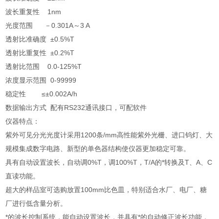
波长重复性 1nm
光度范围 －0.301A～3 A
透射比准确度 ±0.5%T
透射比重复性 ±0.2%T
透射比范围 0.0-125%T
浓度显示范围 0-99999
稳定性 ≤±0.002A/h
数据输出方式 配有RS232通讯接口，可配软件
仪器特点：
紫外可见分光光度计采用1200条/mm高性能紫外光栅、进口钨灯、大
规模集成数字电路、新型的单色器结构使仪器更加稳定可靠。
具有自动设置波长，自动调0%T，调100%T，T/A的*转换及T、A、C
直读功能。
超大的样品室可选购放置100mm比色皿，特别适合水厂、电厂、糖
厂进行低含量分析。
*的波长控制系统，能自动设置波长，并具有*的自动修正波长功能，