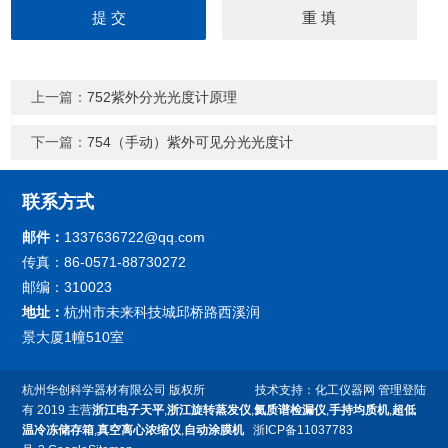
上一篇：
752紫外分光光度计原理
下一篇：
754（手动）紫外可见分光光度计
联系方式
邮件：
1337636722@qq.com
传真：86-0571-88730272
邮编：310023
地址：
杭州市未来科技城邱桥路西溪润
景大厦1幢510室
杭州华创科学器材有限公司
版权所
技术支持：
化工仪器网
管理登陆
有 2019 主营
浙江电子天平
,
浙江旋转蒸发仪
,
氦质谱检漏仪
,
手持均质机
,
超低
温冷冻储存箱
,
真空离心浓缩仪
,
自动涂膜机
浙ICP备11037783