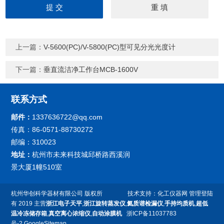
上一篇：
V-5600(PC)/V-5800(PC)型可见分光光度计
下一篇：
垂直流洁净工作台MCB-1600V
联系方式
邮件：
1337636722@qq.com
传真：86-0571-88730272
邮编：310023
地址：
杭州市未来科技城邱桥路西溪润
景大厦1幢510室
杭州华创科学器材有限公司
版权所
技术支持：
化工仪器网
管理登陆
有 2019 主营
浙江电子天平
,
浙江旋转蒸发仪
,
氦质谱检漏仪
,
手持均质机
,
超低
温冷冻储存箱
,
真空离心浓缩仪
,
自动涂膜机
浙ICP备11037783
号-2
GoogleSitemap