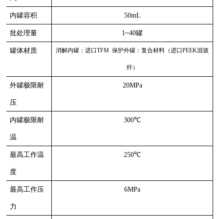
内罐容积
50mL
批处理量
1~40罐
罐体材质
消解内罐：进口
TFM 保护外罐：复合材料（进口PEEK混玻
纤）
外罐极限耐
20MPa
压
内罐极限耐
300℃
温
最高工作温
250℃
度
最高工作压
6MPa
力