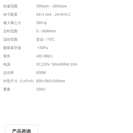
转速范围
300rpm～1800rpm
转子配置
54×1.5ml；24×8×0.2
最大离心力
390×g
定时范围
0～9999min
温控范围
室温～70℃
极限真空值
<30Pa
噪音
≤60 dB(A）
电源
VC220V 50Hz/60Hz 10A
总功率
650W
外型尺寸（L×D×H）
600×360×240mm
重量
35KG
产品咨询