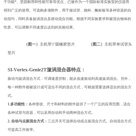
于功能
*
、坚固耐用和性能可靠等优点，已被作为一个国际标准实验室的仪器而
得到广泛的使用。可选购多项
附件，用于
做试管、烧杯、酶标板等
多种
容器的自
动混均
，同时具备
旋涡混合及摇动混合功能
。根据
不同实验要求
和被
混合物体的
性质，
可以
调整不同速度
以达到的实验
结果
。
（图一）
主机带
3"圆橡胶垫
片
（图二）
主机带
单试管头
垫片
SI-
Vortex-
Genie2T
漩涡混合器
特点：
振动与旋涡混合方式：可调速度控制，能从低速振动到高速旋涡混合。另外，
每一种附件都被设计成可适合不同的混合方式，可根据需要选择适合的混合方
式。
1.多功能性：
各种形状、尺寸和材料的附件提供了一个广泛的应用范围，适合
各种试管与容器，
可以采用
自动
和
手动
两种
混合方式。
2. 自动与点振混合方式：
三点开关可选择自动或点振混合方式。自动混合方式
可提高工作效率。