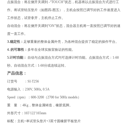
点振混合：将左侧开关调到 -“TOUCH”状态，机器将以点振混合方式进行工
作。将试管轻压垫片（如图四-图五），主机会按照已调节好的工作速度进入
工作状态，试管拿开，主机停止工作
。
自动混合：将左侧开关调到“ON”状态，混合器主机将一直按照已调节好的速
度一直工作。
3.
稳定性：
足够重量的整体金属外壳，为各种混合提供了稳定的操作平台。
4. 的可靠性：
多年在全球实验室验证的性能。
5.
计时功能：
自动与点振混合方式均可选择计时功能。点振混合方式：1-60
秒。自动混合方式：1-60分或连续运转。
产品信息：
订货号
：
SI-
T256
电源输入
：
230V, 50Hz, 0.5A
Speed（rpm）：600-3200（2700 for 50Hz models）
重
量
：4Kg，整体金属铸造，橡胶底脚。
外形尺寸：165′122′165mm
标配：主机+单试管头
垫片
+3英寸圆橡胶平板垫片