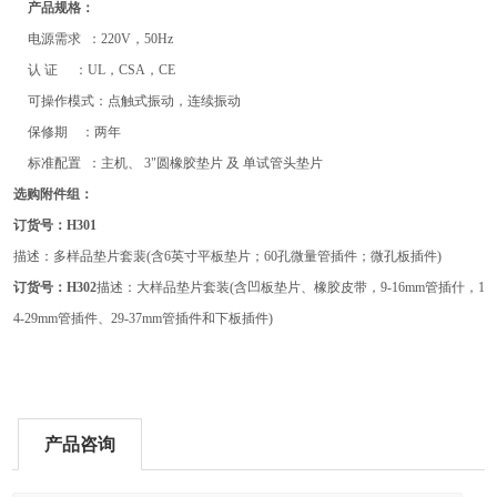
产品规格：
电源需求
：
2
2
0V，50Hz
认 证
：
UL，CSA，CE
可操作模式
：点触式振动
，连续振动
保修期
：
两年
标准
配置 ：主机、
3"圆橡胶垫
片
及 单试管头
垫片
选购附件组：
订货号：H301
描述：多样品垫片套裴(含6英寸平板垫片；60孔微量管插件；微孔板插件)
订货号：H302
描述：大样品垫片套装(含凹板垫片、橡胶皮带，9-16mm管插什，1
4-29mm管插件、29-37mm管插件和下板插件)
产品咨询