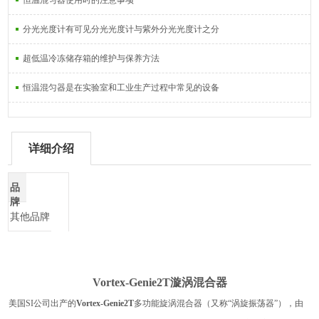
恒温混匀器使用时的注意事项
分光光度计有可见分光光度计与紫外分光光度计之分
超低温冷冻储存箱的维护与保养方法
恒温混匀器是在实验室和工业生产过程中常见的设备
详细介绍
品
牌
其他品牌
Vortex-Genie2T漩涡混合器
美国SI公司出产的
Vortex-
Genie2T
多功能旋涡混合器
（又称“涡旋振荡器”）
，由