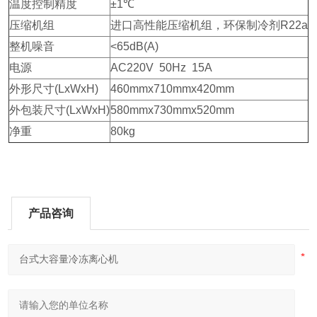
温度控制精度
±1℃
压缩机组
进口高性能压缩机组，环保制冷剂
R22a
整机噪音
<65dB(A)
电源
AC220V 50Hz 15A
外形尺寸
(LxWxH)
460mmx710mmx420mm
外包装尺寸
(LxWxH)
580mmx730mmx520mm
净重
80kg
产品咨询