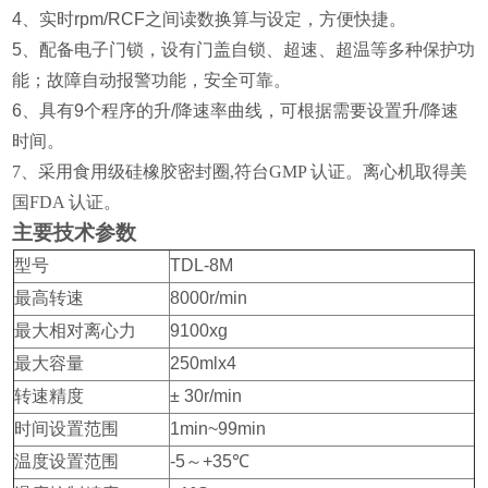
4
、实时
rpm/RCF
之间读数换算与设定，方便快捷。
5
、配备电子门锁，设有门盖自锁、超速、超温等多种保护功
能；故障自动报警功能，安全可靠。
6
、具有
9
个程序的升
/
降速率曲线，可根据需要设置升
/
降速
时间。
7、采用食用级硅橡胶密封圈,符台GMP 认证。离心机取得美
国FDA 认证。
主要技术参数
型号
TDL-8M
最高转速
8000r/min
最大相对离心力
9100xg
最大容量
250mlx4
转速精度
± 30r/min
时间设置范围
1min~99min
温度设置范围
-5
～
+35℃