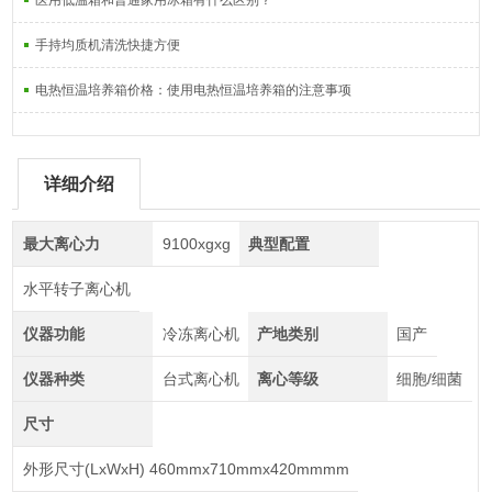
医用低温箱和普通家用冰箱有什么区别？
手持均质机清洗快捷方便
电热恒温培养箱价格：使用电热恒温培养箱的注意事项
详细介绍
最大离心力
9100xgxg
典型配置
水平转子离心机
仪器功能
冷冻离心机
产地类别
国产
仪器种类
台式离心机
离心等级
细胞/细菌
尺寸
外形尺寸(LxWxH) 460mmx710mmx420mmmm