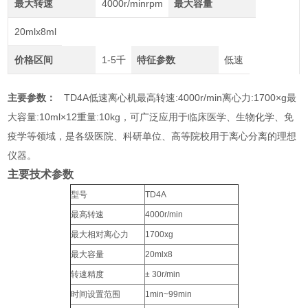
最大转速
4000r/minrpm
最大容量
20mlx8ml
价格区间
1-5千
特征参数
低速
主要参数：
TD4A低速离心机最高转速:4000r/min离心力:1700×g最
大容量:10ml×12重量:10kg，可广泛应用于临床医学、生物化学、免
疫学等领域，是各级医院、科研单位、高等院校用于离心分离的理想
仪器。
主要技术参数
型号
TD4A
最高转速
4000r/min
最大相对离心力
1700xg
最大容量
20mlx8
转速精度
± 30r/min
时间设置范围
1min~99min