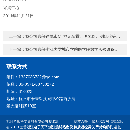
采购中心
2011年11月21日
上一篇：
我公司喜获建德市CT检定装置、测氢仪、测硫仪等设备采购的中标
下一篇：
我公司喜获浙江大学城市学院医学院教学实验设备中标
联系方式
邮件：
1337636722@qq.com
传真：86-0571-88730272
邮编：310023
地址：
杭州市未来科技城邱桥路西溪润
景大厦1幢510室
杭州华创科学器材有限公司
版权所
技术支持：
化工仪器网
管理登陆
有 2019 主营
浙江电子天平
,
浙江旋转蒸发仪
,
氦质谱检漏仪
,
手持均质机
,
超低