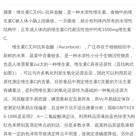
摘要：维生素C又叫L-抗坏血酸，是一种水溶性维生素。食物中的维
生素C被人体小肠上段吸收。一旦吸收，就分布到体内所有的水溶性
结构中，正常成人体内的维生素C代谢活性池中约有1500mg维生素
C。
维生素C又叫抗坏血酸（Ascorbicid），广泛存在于植物组织中，
新鲜的水果、蔬菜中含量较多。是一种水溶性小分子生物活性物质，
也是人体需要量zui大的一种维生素。维生素C具有还原性（其结构式
如图1），可以与许多氧化剂发生氧化还原反应，因此可以利用其还
原性测定维生素C的含量。目前食品中测定维生素C含量的方法主要
有碘量法，是利用维生素C的氧化还原性为基础的一种氧化还原方
法。冈其酸度不易把握，碘需要标定且易挥发，而Vc不易稳定保存，
使测定结果易出现偏差，且这种方法不适合微量分析；国标GB/T619
5-1986是采用2，6一二氯靛酚滴定法。利用样品溶液由蓝色转变为粉
红色来辨别其滴定终点的到达。但是多数水果、蔬菜样品其提取液都
具有一定的色泽而导致滴定终点不明显，使测定准确度降低。另外还