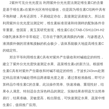
2紫外可见分光光度法 利用紫外分光光度法测定维生素C的含量
是基于维生素c在紫外光区有特征吸收，但是因为维生素C结构中具有
不饱和键，具有还原性，不易稳定存在，直接测定误差较大。所以在
利用紫外分光光度法测定时，维生素标准溶液和待测样的配制条件非
常重要。曾国富，黄玉英研究发现，维生索C在CTAB-C5H11OH-H2
O微乳液体系中非常稳定，它存在于微乳液滴膜的内侧，与渗透进入
液滴膜外侧的溶液氧接触的机会极少，该体系能极大地提高维生素C
的稳定性。
郑京平等利用维生素C具有对紫外产生吸收和对碱稳定的特性，
建立了紫外分光光度快速测定水果、蔬菜维生素c的新方法。根据维
生素C具有对紫外产生吸收和对碱不稳定的特性，于波长243nm处测
定样品溶液与碱处理样品两者吸光度之差，通过查校准曲线，即可计
算样品巾维生素C的含量。此法操作简单、快速准确、重现性好，结
果令人满意。特别适合含深色样品的测定。实验结果表明该方法简单
易行，结果准确、灵敏度高，检出限低，可快速测定水果、蔬菜中维
生素C，值得推广应用。