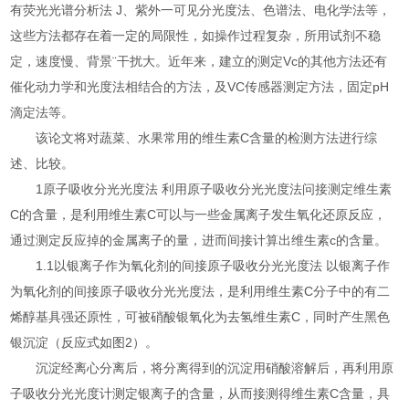
有荧光光谱分析法 J、紫外一可见分光度法、色谱法、电化学法等，
这些方法都存在着一定的局限性，如操作过程复杂，所用试剂不稳
定，速度慢、背景¨干扰大。近年来，建立的测定Vc的其他方法还有
催化动力学和光度法相结合的方法，及VC传感器测定方法，固定pH
滴定法等。
该论文将对蔬菜、水果常用的维生素C含量的检测方法进行综
述、比较。
1原子吸收分光光度法 利用原子吸收分光光度法问接测定维生素
C的含量，是利用维生素C可以与一些金属离子发生氧化还原反应，
通过测定反应掉的金属离子的量，进而间接计算出维生素c的含量。
1.1以银离子作为氧化剂的间接原子吸收分光光度法 以银离子作
为氧化剂的间接原子吸收分光光度法，是利用维生素C分子中的有二
烯醇基具强还原性，可被硝酸银氧化为去氢维生素C，同时产生黑色
银沉淀（反应式如图2）。
沉淀经离心分离后，将分离得到的沉淀用硝酸溶解后，再利用原
子吸收分光光度计测定银离子的含量，从而接测得维生素C含量，具