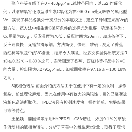
张立科等介绍了在0～450µg／mL线性范围内，以cu2 作催化
剂，以溶解氧将还原型维生素C氧化为在246.0 nm处无吸收的氧化型
Vc，实现了样品各紫外干扰成分的本底校正，建立了种测定果蔬Vc的
新方法。该方法中维生素C破坏条件的选择尤为重要，确定条件为：
Cu用量为30 g，反应温度为70℃，反应时间为20min，加热条件下，
反应速度快，无需加掩蔽剂。方法简便、快速、准确，测定了香蕉、
西红柿等果蔬中的VC含量，结果令人满意。经多次实验得出该方法R
sD在0.32％～0.89％之间，实际测定了香蕉、西红柿等样品中的VC
的含量，检出限为0.2791g／mL，加标回收率在97.16％～100.18%
之间 。
3液相色谱法 前面介绍的方法由于在使用中有一定的限制，操作
复杂、前处理较麻烦。因此在使用中有较大的局限性，目的已逐渐被
液相色谱法所取代。HPLC法具有检测速度快、操作简单、实验结果
可靠等特点。
王艳颖，姜国斌等采用HYPERSIL-C8fz谱柱、浓度0.1％的草酸
作流动相的液相色谱法，分析了草莓中的维生素c含量，取得了理想