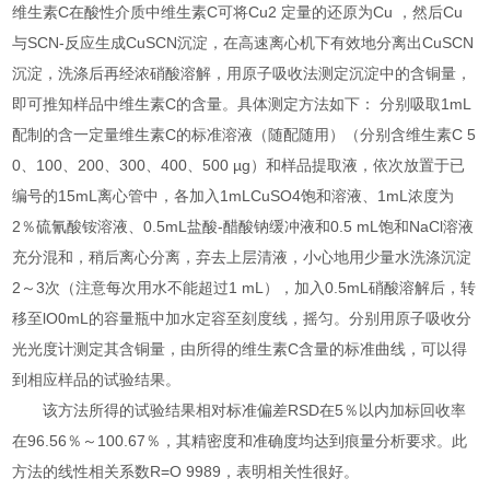
维生素C在酸性介质中维生素C可将Cu2 定量的还原为Cu ，然后Cu
与SCN-反应生成CuSCN沉淀，在高速离心机下有效地分离出CuSCN
沉淀，洗涤后再经浓硝酸溶解，用原子吸收法测定沉淀中的含铜量，
即可推知样品中维生素C的含量。具体测定方法如下： 分别吸取1mL
配制的含一定量维生素C的标准溶液（随配随用）（分别含维生素C 5
0、100、200、300、400、500 µg）和样品提取液，依次放置于已
编号的15mL离心管中，各加入1mLCuSO4饱和溶液、1mL浓度为
2％硫氰酸铵溶液、0.5mL盐酸-醋酸钠缓冲液和0.5 mL饱和NaCl溶液
充分混和，稍后离心分离，弃去上层清液，小心地用少量水洗涤沉淀
2～3次（注意每次用水不能超过1 mL），加入0.5mL硝酸溶解后，转
移至lO0mL的容量瓶中加水定容至刻度线，摇匀。分别用原子吸收分
光光度计测定其含铜量，由所得的维生素C含量的标准曲线，可以得
到相应样品的试验结果。
该方法所得的试验结果相对标准偏差RSD在5％以内加标回收率
在96.56％～100.67％，其精密度和准确度均达到痕量分析要求。此
方法的线性相关系数R=O 9989，表明相关性很好。