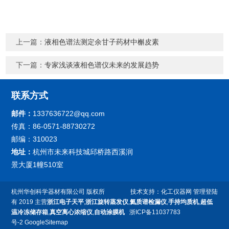
上一篇：
液相色谱法测定余甘子药材中槲皮素
下一篇：
专家浅谈液相色谱仪未来的发展趋势
联系方式
邮件：
1337636722@qq.com
传真：86-0571-88730272
邮编：310023
地址：
杭州市未来科技城邱桥路西溪润
景大厦1幢510室
杭州华创科学器材有限公司
版权所
技术支持：
化工仪器网
管理登陆
有 2019 主营
浙江电子天平
,
浙江旋转蒸发仪
,
氦质谱检漏仪
,
手持均质机
,
超低
温冷冻储存箱
,
真空离心浓缩仪
,
自动涂膜机
浙ICP备11037783
号-2
GoogleSitemap