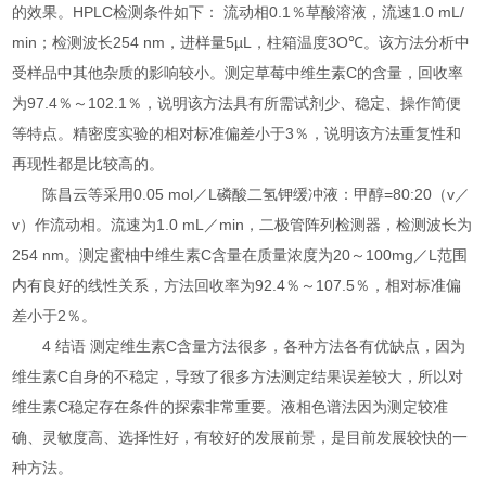
的效果。HPLC检测条件如下： 流动相0.1％草酸溶液，流速1.0 mL/
min；检测波长254 nm，进样量5µL，柱箱温度3O℃。该方法分析中
受样品中其他杂质的影响较小。测定草莓中维生素C的含量，回收率
为97.4％～102.1％，说明该方法具有所需试剂少、稳定、操作简便
等特点。精密度实验的相对标准偏差小于3％，说明该方法重复性和
再现性都是比较高的。
陈昌云等采用0.05 mol／L磷酸二氢钾缓冲液：甲醇=80:20（v／
v）作流动相。流速为1.0 mL／min，二极管阵列检测器，检测波长为
254 nm。测定蜜柚中维生素C含量在质量浓度为20～100mg／L范围
内有良好的线性关系，方法回收率为92.4％～107.5％，相对标准偏
差小于2％。
4 结语 测定维生素C含量方法很多，各种方法各有优缺点，因为
维生素C自身的不稳定，导致了很多方法测定结果误差较大，所以对
维生素C稳定存在条件的探索非常重要。液相色谱法因为测定较准
确、灵敏度高、选择性好，有较好的发展前景，是目前发展较快的一
种方法。