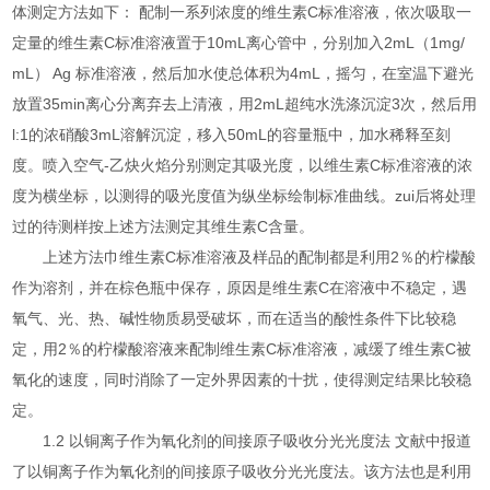
体测定方法如下： 配制一系列浓度的维生素C标准溶液，依次吸取一
定量的维生素C标准溶液置于10mL离心管中，分别加入2mL（1mg/
mL） Ag 标准溶液，然后加水使总体积为4mL，摇匀，在室温下避光
放置35min离心分离弃去上清液，用2mL超纯水洗涤沉淀3次，然后用
l:1的浓硝酸3mL溶解沉淀，移入50mL的容量瓶中，加水稀释至刻
度。喷入空气-乙炔火焰分别测定其吸光度，以维生素C标准溶液的浓
度为横坐标，以测得的吸光度值为纵坐标绘制标准曲线。zui后将处理
过的待测样按上述方法测定其维生素C含量。
上述方法巾维生素C标准溶液及样品的配制都是利用2％的柠檬酸
作为溶剂，并在棕色瓶中保存，原因是维生素C在溶液中不稳定，遇
氧气、光、热、碱性物质易受破坏，而在适当的酸性条件下比较稳
定，用2％的柠檬酸溶液来配制维生素C标准溶液，减缓了维生素C被
氧化的速度，同时消除了一定外界因素的十扰，使得测定结果比较稳
定。
1.2 以铜离子作为氧化剂的间接原子吸收分光光度法 文献中报道
了以铜离子作为氧化剂的间接原子吸收分光光度法。该方法也是利用