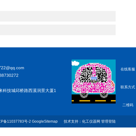
722@qq.com
在线客服
88730272
联系方式
来科技城邱桥路西溪润景大厦1
二维码
CP备11037783号-2
GoogleSitemap
技术支持：
化工仪器网
管理登陆