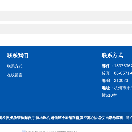
联系我们
联系方式
邮件：
1337636
联系方式
传真：86-0571-
在线留言
邮编：310023
地址：
杭州市未
幢510室
蒸发仪
,
氦质谱检漏仪
,
手持均质机
,
超低温冷冻储存箱
,
真空离心浓缩仪
,
自动涂膜机
浙I