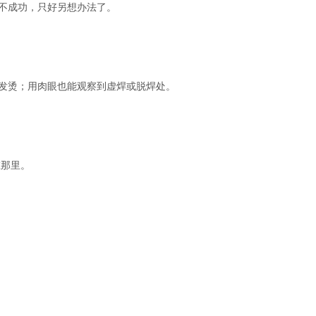
不成功，只好另想办法了。
发烫；用肉眼也能观察到虚焊或脱焊处。
在那里。