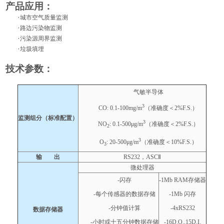
产品应用：
·
城市空气质量监测
·
路边污染物监测
·
污染源周界监测
·
垃圾填埋
技术参数：
气敏半导体
3
CO: 0.1-100mg/m
（准确度＜
2%F.S.
）
监测组分（标准配置）
3
NO
: 0.1-500
μ
g/m
（准确度＜
2%F.S.
）
2
3
O
: 20-500
μ
g/m
（准确度＜
10%F.S.
）
3
输 出
RS232
，
ASC
Ⅱ
微处理器
-
闪存
-1Mb RAM
存储器
-
每个传感器的数据存储
-1Mb
闪存
-
分钟值计算
-4xRS232
数据存储器
-
小时或十五分钟数据存储
-16D.O.,15D.I.