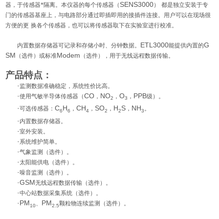
SENS3000
器，于传感器*隔离。本仪器的每个传感器（
）
都是独立安装于专
门的传感器基座上，与电路部分通过即插即用的接插件连接。用户可以在现场很
方便的更
换各个传感器，也可以将传感器取下在实验室进行校准。
ETL3000
G
内置数据存储器可记录和存储小时、分钟数据。
能提供内置的
SM
Modem
（选件）或标准
（选件），用于无线远程数据传输。
产品特点：
·
监测数据准确稳定，系统性价比高。
·
CO
NO
O
PPB
使用气敏半导体传感器（
，
，
，
级）。
2
3
·
C
H
CH
SO
H
S
NH
可选传感器：
，
，
，
，
。
6
6
4
2
2
3
·
内置数据存储器。
·
室外安装。
·
系统维护简单。
·
气象监测（选件）。
·
太阳能供电（选件）。
·
噪音监测（选件）。
·GSM
无线远程数据传输（选件）。
·
中心站数据采集系统（选件）。
·PM
PM
、
颗粒物连续监测（选件）。
10
2.5