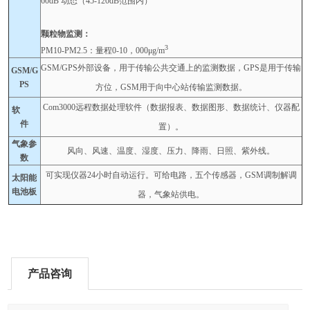
60dB
动态
（45-120dB
范围内
）
颗粒物监测：
3
PM10-PM2.5
：量程
0-10
，
000
μ
g/m
GSM/GPS
外部设备，用于传输公共交通上的监测数据，
GPS
是用于传输
GSM/G
PS
方位，
GSM
用于向中心站传输监测数据。
Com3000
远程数据处理软件（数据报表、数据图形、数据统计、仪器配
软
件
置）。
气象参
风向、风速、温度、湿度、压力、降雨、日照、紫外线。
数
可实现仪器
24
小时自动运行。可给电路，五个传感器，
GSM
调制解调
太阳能
电池板
器，气象站供电。
产品咨询