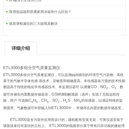
pH酸度计的使用方法
医用低温箱和普通家用冰箱有什么区别？
核质谱检漏仪的三大故障及解决
详细介绍
ETL3000多组分空气质量监测仪
ETL3000
ppb
多组分空气质量监测仪，可以监测
级别的环境空气污染物。系统
基于的气敏半导体传感
器技术，灵敏度和精确度高。本传感器各方面的技术性能
CO
NO
O
都远高于传统的电化学传感器技术。本监测仪器可
以测量
，
，
，数
2
3
GSM
据可存储在内置数据存储器里，
调制解调器（选件）实现了无线远程传
C
H
CH
SO
H
S
NH
输，用户
可选购
，
，
，
，
的传感器，以满足特殊的监
6
6
4
2
2
3
ETL3000
测需求。气象数据可外部输入到
中，
并储存在内置的数据存储器里。
ETL3000
是专为室外应用而设计的，随机配有安装支架，可将仪器安装于
ETL3000
墙面或者任何直径的立柱上。
的电路部分基于带有闪存功能的微处理