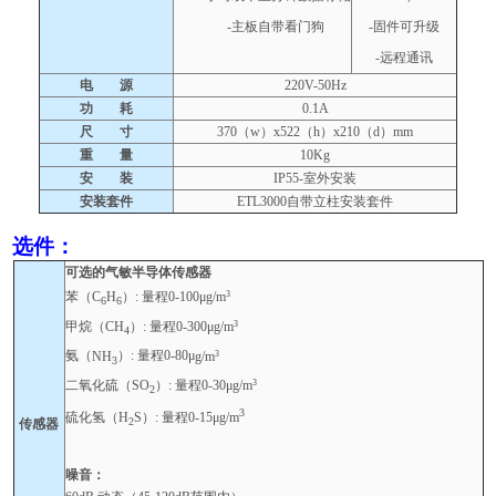
-
主板自带看门狗
-
固件可升级
-
远程通讯
电 源
220V-50Hz
功 耗
0.1A
尺 寸
370（w）x522（h）x210（d）mm
重 量
10Kg
安 装
IP55-
室外安装
安装套件
ETL3000
自带立柱安装套件
选件：
可选的气敏半导体传感器
3
苯（
C
H
）
:
量程
0-100
μ
g/m
6
6
3
甲烷（
CH
）
:
量程
0-300
μ
g/m
4
3
氨（
NH
）
:
量程
0-80
μ
g/m
3
3
二氧化硫（
SO
）
:
量程
0-30
μ
g/m
2
3
硫化氢（
H
S
）
:
量程
0-15
μ
g/m
2
传感器
噪音：