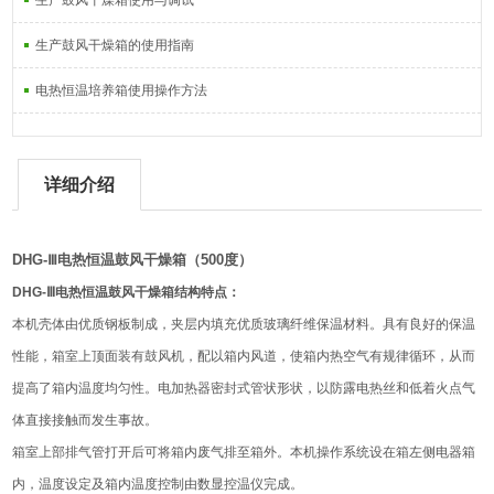
生产鼓风干燥箱使用与调试
生产鼓风干燥箱的使用指南
电热恒温培养箱使用操作方法
详细介绍
DHG-Ⅲ电热恒温鼓风干燥箱（500度）
DHG-Ⅲ电热恒温鼓风干燥箱
结构特点：
本机壳体由优质钢板制成，夹层内填充优质玻璃纤维保温材料。具有良好的保温
性能，箱室上顶面装有鼓风机，配以箱内风道，使箱内热空气有规律循环，从而
提高了箱内温度均匀性。电加热器密封式管状形状，以防露电热丝和低着火点气
体直接接触而发生事故。
箱室上部排气管打开后可将箱内废气排至箱外。本机操作系统设在箱左侧电器箱
内，温度设定及箱内温度控制由数显控温仪完成。