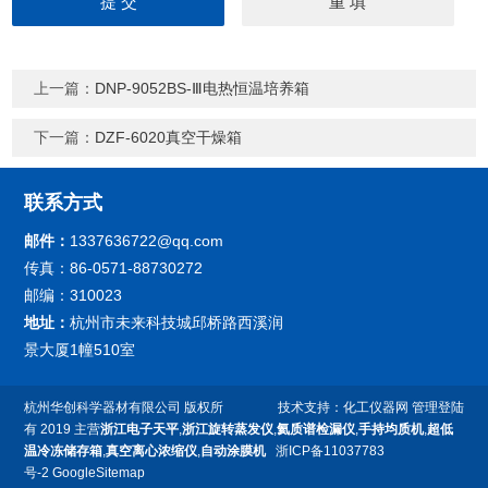
上一篇：
DNP-9052BS-Ⅲ电热恒温培养箱
下一篇：
DZF-6020真空干燥箱
联系方式
邮件：
1337636722@qq.com
传真：86-0571-88730272
邮编：310023
地址：
杭州市未来科技城邱桥路西溪润
景大厦1幢510室
杭州华创科学器材有限公司
版权所
技术支持：
化工仪器网
管理登陆
有 2019 主营
浙江电子天平
,
浙江旋转蒸发仪
,
氦质谱检漏仪
,
手持均质机
,
超低
温冷冻储存箱
,
真空离心浓缩仪
,
自动涂膜机
浙ICP备11037783
号-2
GoogleSitemap