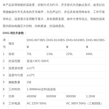
本产品采用智能控温装置，控制方式为
P.I.D
，开关形式为无触点形式，改变以往
用接触器作开关具有的开关噪声，为无声运行。并且具有使用寿命长、工作可靠
等特点，温度显示采用数字显示，具有观察直观、操作方便等优点。智能控温装
置内部由电脑芯片控制，结构紧凑，控温精度高。
：
DHG-Ⅲ技术参数
序
DHG-9073BS-
DHG-9143BS-
DHG-9243BS-
DHG-9623BS-
项目
号
Ⅲ
Ⅲ
Ⅲ
Ⅲ
1
容积
70L
134L
225L
640L
2
控温范围
室温
+30
℃
-500
℃
3
温度波动度
≤±
1
℃
4
温度均匀度
≤±
2
℃
5
搁板数量
2
块
6
工作时间
1-9999min
定时或连续
7
功率
4000W
6000W
9000W
1.2KW
8
工作电源
AC 220V 50Hz
AC 380V 50Hz
（三相四线）