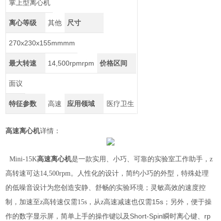
掌上型离心机
离心等级
其他
尺寸
270x230x155mmmm
最大转速
14,500rpmrpm
价格区间
面议
特征参数
高速
应用领域
医疗卫生
高速离心机
详情：
高速离心机
Mini-15K
是一款实用、小巧、可靠的实验室工作助手，z
高转速可达14,500rpm。人性化的设计，简约小巧的外型，特殊处理
的低噪音设计为您创造安静、舒畅的实验环境；灵敏高效的速度控
速减速也仅需15s；另外，便于操
制，加速至z高转速仅需15s，从z高
作的数字显示屏，简单上手的操作键以及Short-Spin瞬时离心键、rp