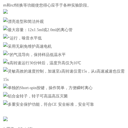
m和rcf转换等功能使您得心应手于各种实验阶段。
漂亮造型和简洁外观
最大容量：12x1.5ml或2.0ml的离心管
*运行，噪音水平低
采用无刷免维护高速电机
*的气流导向，保持样品低温水平
z
高转速运行30分钟后，温度升高仅为10℃
灵敏高效的速度控制，加速至z高转速仅需15s，从z高速减速也仅需
15s
单独的Short-spin按键，操作简单，方便瞬时离心
铝合金转子，转子可高温高压灭菌
多重安全保护功能，符合CE 安全标准，安全可靠