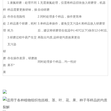
1.液氮研磨：处理不同
1.无需液氮处理，仅需将样品切块放入研磨管，机器
样
样品需要更换研钵，操
自动研磨
品
作存在危险性
2.同时处理多个样品，操作更简单
处
2.样品逐个研磨，耗时
3.单样品单操作，避免交叉污染4.将样品放入研磨管
理
耗力
后，建议将研磨管在低温中(-40℃以下)保存12小时后,
3.研磨过程中易产生交
再取出均质,这样使均质效果更佳
叉污染
研
磨
存在操作差异，研磨效
同时处理多个样品，均一性好
效
果不*
果
适用于各种植物组织包括根、茎、叶、花、果、种子等样品的均质
裂解