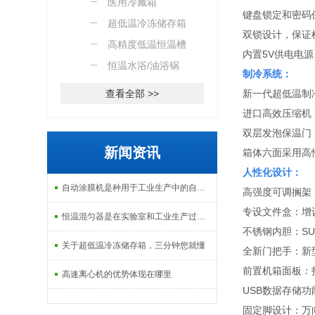
医用冷藏箱
键盘锁定和密码
超低温冷冻储存箱
双锁设计，保证
高精度低温恒温槽
内置5V供电电
恒温水浴/油浴锅
制冷系统：
查看全部 >>
新一代超低温制
进口高效压缩机
双层发泡保温门
新闻资讯
箱体六面采用高
人性化设计：
自动涂膜机是种用于工业生产中的自动化设备
高强度可调搁架
专设文件盒：增
恒温混匀器是在实验室和工业生产过程中常见的设备
不锈钢内胆：S
关于超低温冷冻储存箱，三分钟您就懂
全新门把手：新
前置机箱面板：
高速离心机的优势体现在哪里
USB数据存储
固定脚设计：万