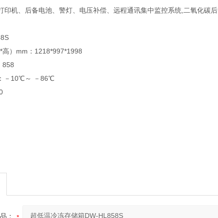
打印机、后备电池、警灯、电压补偿、远程通讯集中监控系统,二氧化碳
8S
）mm：1218*997*1998
858
－10℃～ －86℃
0
品：