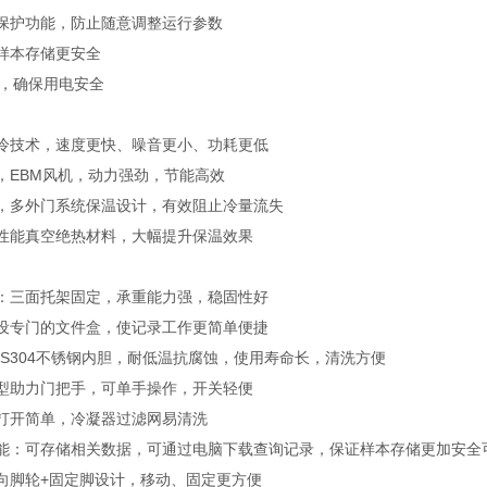
保护功能，防止随意调整运行参数
样本存储更安全
源，确保用电安全
冷技术，速度更快、噪音更小、功耗更低
，EBM风机，动力强劲，节能高效
，多外门系统保温设计，有效阻止冷量流失
性能真空绝热材料，大幅提升保温效果
：三面托架固定，承重能力强，稳固性好
设专门的文件盒，使记录工作更简单便捷
US304不锈钢内胆，耐低温抗腐蚀，使用寿命长，清洗方便
型助力门把手，可单手操作，开关轻便
打开简单，冷凝器过滤网易清洗
功能：可存储相关数据，可通过电脑下载查询记录，保证样本存储更加安全
向脚轮+固定脚设计，移动、固定更方便