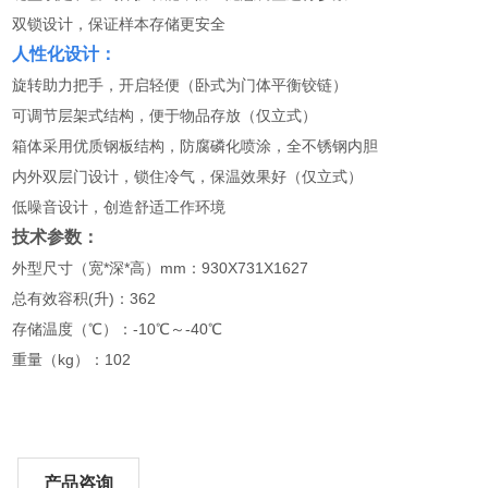
双锁设计，保证样本存储更安全
人性化设计：
旋转助力把手，开启轻便（卧式为门体平衡铰链）
可调节层架式结构，便于物品存放（仅立式）
箱体采用优质钢板结构，防腐磷化喷涂，全不锈钢内胆
内外双层门设计，锁住冷气，保温效果好（仅立式）
低噪音设计，创造舒适工作环境
技术参数：
外型尺寸（宽*深*高）mm：930X731X1627
总有效容积(升)：362
存储温度（℃）：-10℃～-40℃
重量（kg）：102
产品咨询