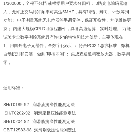
1/300000，全程不分档 或根据用户要求分四档； 3路光电编码器输
入，允许正交码脉冲频率可高达5MHZ，具有纠错、辨向、计数等到
功能； 电子测量系统无电位器等手调元件，保证互换性，方便维修更
换； 内建大规模CPLD可编程器件，具备高速运算，实时处理。 万能
试验卡全数字测控系统具有许多*的特性和技术创新，主要体现在：
1、用国外电子元器件，全数字化设计； 符合PCI2.1总线标准，微机
自动识别和安装，做到“即插即测”； 集成双通道精密放大器，数字调
零；
适用标准：
SH/T0189-92 润滑油抗磨性能测定法
SH/T0202-92 润滑脂极压性能测定法
SH/T0204-92 润滑脂抗磨性能测定法
GB/T12583-98 润滑剂极压性能测定法