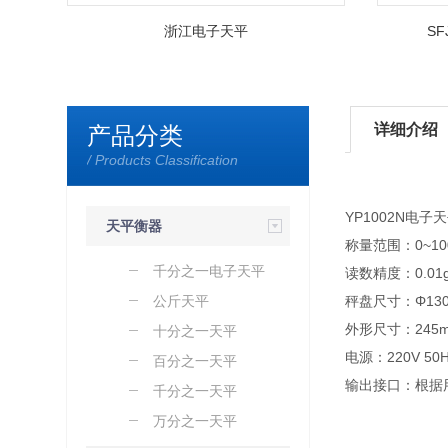
浙江电子天平
S
详细介绍
产品分类
/ Products Classification
YP1002N电
天平衡器
称量范围：0~10
千分之一电子天平
读数精度：0.01
公斤天平
秤盘尺寸：Φ13
外形尺寸：245m
十分之一天平
电源：220V 50
百分之一天平
输出接口：根据用
千分之一天平
万分之一天平