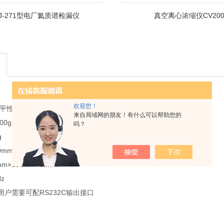
FJ-271型电厂氦质谱检漏仪
真空离心浓缩仪CV20
欢迎您！
子天平性能指标：
来自局域网的朋友！有什么可以帮助您的
00g
吗？
g
0mm
m×185mm×66mm
Hz
户需要可配RS232C输出接口