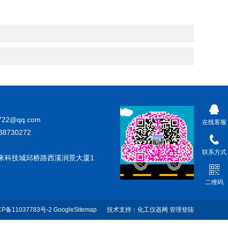
722@qq.com
在线客服
88730272
联系方式
来科技城邱桥路西溪润景大厦1
二维码
CP备11037783号-2
GoogleSitemap
技术支持：
化工仪器网
管理登陆