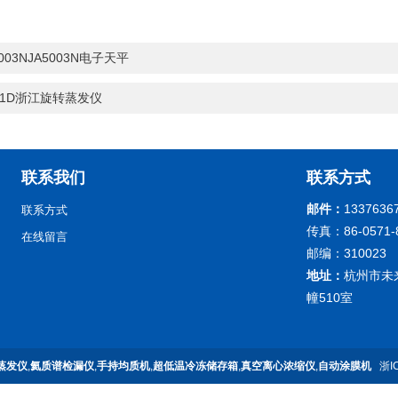
5003NJA5003N电子天平
01D浙江旋转蒸发仪
联系我们
联系方式
邮件：
1337636
联系方式
传真：86-0571-
在线留言
邮编：310023
地址：
杭州市未
幢510室
蒸发仪
,
氦质谱检漏仪
,
手持均质机
,
超低温冷冻储存箱
,
真空离心浓缩仪
,
自动涂膜机
浙I